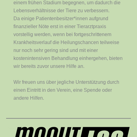
einem frühen Stadium begegnen, um dadurch die
Lebensverhältnisse der Tiere zu verbessern.
Da einige Patientenbesitzer*innen aufgrund
finanzieller Nöte erst in einer Tierarztpraxis
vorstellig werden, wenn bei fortgeschrittenem
Krankheitsverlauf die Heilungschancen teilweise
nur noch sehr gering sind und mit einer
kostenintensiven Behandlung einhergehen, bieten
wir bereits zuvor unsere Hilfe an.
Wir freuen uns über jegliche Unterstützung durch
einen Eintritt in den Verein, eine Spende oder
andere Hilfen.